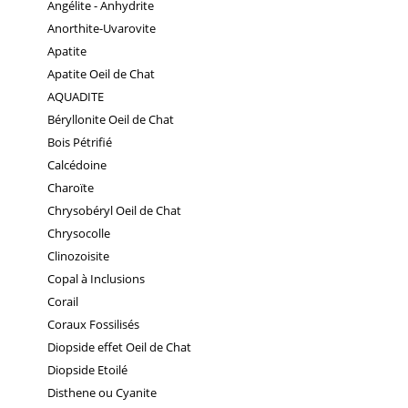
Angélite - Anhydrite
Anorthite-Uvarovite
Apatite
Apatite Oeil de Chat
AQUADITE
Béryllonite Oeil de Chat
Bois Pétrifié
Calcédoine
Charoïte
Chrysobéryl Oeil de Chat
Chrysocolle
Clinozoisite
Copal à Inclusions
Corail
Coraux Fossilisés
Diopside effet Oeil de Chat
Diopside Etoilé
Disthene ou Cyanite