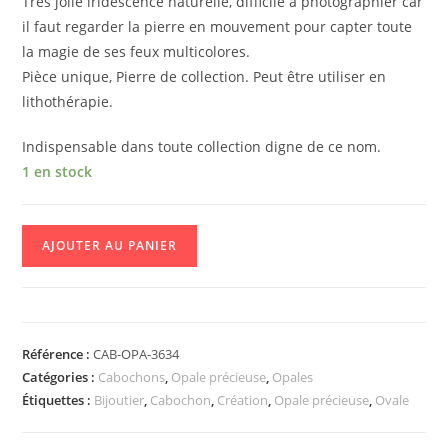
Très jolie iridescence naturelle, difficile à photographier car
il faut regarder la pierre en mouvement pour capter toute
la magie de ses feux multicolores.
Pièce unique, Pierre de collection. Peut être utiliser en
lithothérapie.
Indispensable dans toute collection digne de ce nom.
1 en stock
AJOUTER AU PANIER
Référence :
CAB-OPA-3634
Catégories :
Cabochons
,
Opale précieuse
,
Opales
Étiquettes :
Bijoutier
,
Cabochon
,
Création
,
Opale précieuse
,
Ovale