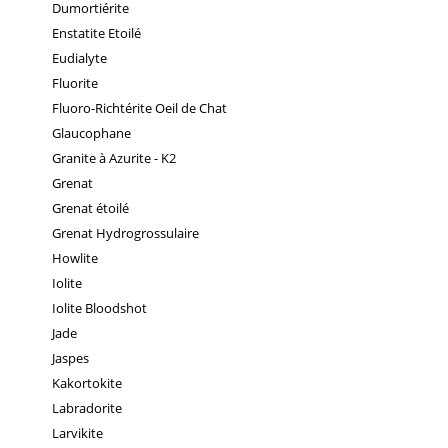
Dumortiérite
Enstatite Etoilé
Eudialyte
Fluorite
Fluoro-Richtérite Oeil de Chat
Glaucophane
Granite à Azurite - K2
Grenat
Grenat étoilé
Grenat Hydrogrossulaire
Howlite
Iolite
Iolite Bloodshot
Jade
Jaspes
Kakortokite
Labradorite
Larvikite