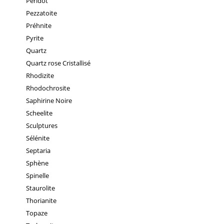
Péridot
Pezzatoite
Préhnite
Pyrite
Quartz
Quartz rose Cristallisé
Rhodizite
Rhodochrosite
Saphirine Noire
Scheelite
Sculptures
Sélénite
Septaria
Sphène
Spinelle
Staurolite
Thorianite
Topaze