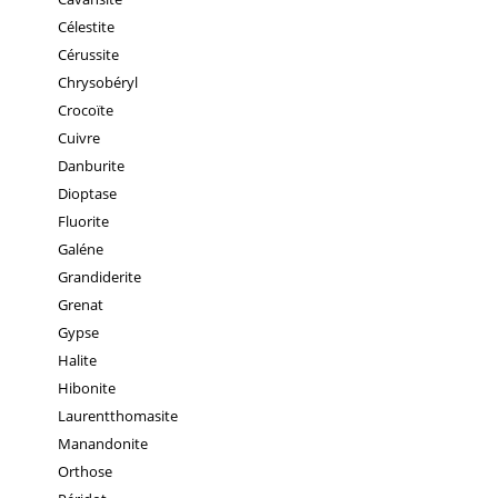
Célestite
Cérussite
Chrysobéryl
Crocoïte
Cuivre
Danburite
Dioptase
Fluorite
Galéne
Grandiderite
Grenat
Gypse
Halite
Hibonite
Laurentthomasite
Manandonite
Orthose