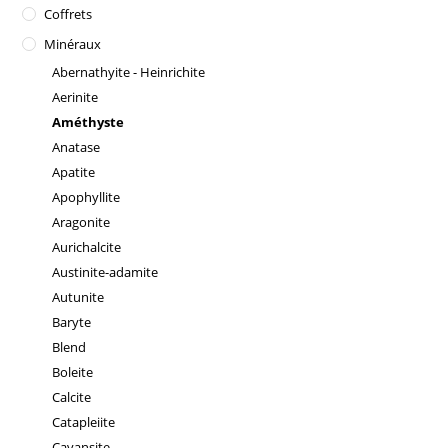
Coffrets
Minéraux
Abernathyite - Heinrichite
Aerinite
Améthyste
Anatase
Apatite
Apophyllite
Aragonite
Aurichalcite
Austinite-adamite
Autunite
Baryte
Blend
Boleite
Calcite
Catapleiite
Cavansite