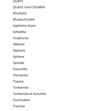
Quartz
Quartz rose Cristallisé
Rhodizite
Rhodochrosite
Saphirine Noire
Scheelite
Sculptures
Sélénite
Septaria
Sphène
Spinelle
Staurolite
Thorianite
Topaze
Torbernite
Torbernite et Autunite
Tourmaline
Tranche