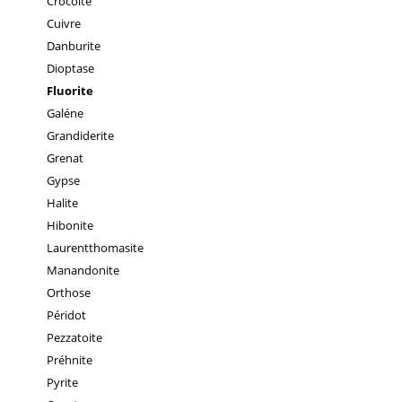
Crocoïte
Cuivre
Danburite
Dioptase
Fluorite
Galéne
Grandiderite
Grenat
Gypse
Halite
Hibonite
Laurentthomasite
Manandonite
Orthose
Péridot
Pezzatoite
Préhnite
Pyrite