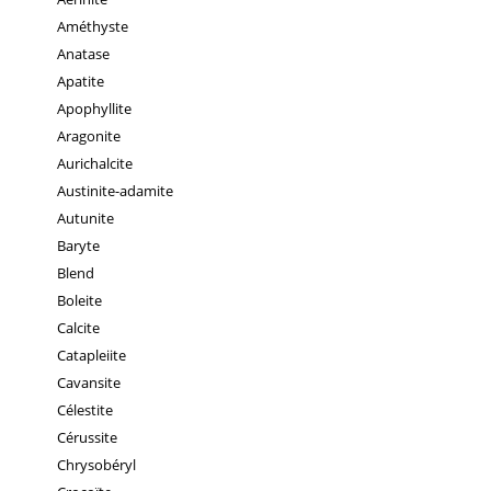
Améthyste
Anatase
Apatite
Apophyllite
Aragonite
Aurichalcite
Austinite-adamite
Autunite
Baryte
Blend
Boleite
Calcite
Catapleiite
Cavansite
Célestite
Cérussite
Chrysobéryl