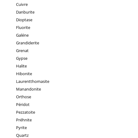
Cuivre
Danburite
Dioptase
Fluorite
Galéne
Grandiderite
Grenat
Gypse
Halite
Hibonite
Laurentthomasite
Manandonite
Orthose
Péridot
Pezzatoite
Préhnite
Pyrite
Quartz