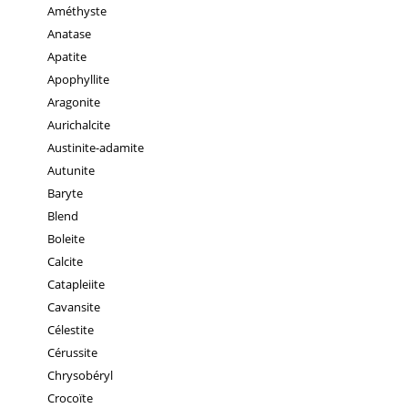
Améthyste
Anatase
Apatite
Apophyllite
Aragonite
Aurichalcite
Austinite-adamite
Autunite
Baryte
Blend
Boleite
Calcite
Catapleiite
Cavansite
Célestite
Cérussite
Chrysobéryl
Crocoïte