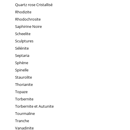
Quartz rose Cristallisé
Rhodizite
Rhodochrosite
Saphirine Noire
Scheelite
Sculptures
Sélénite
Septaria
Sphène
Spinelle
Staurolite
Thorianite
Topaze
Torbernite
Torbernite et Autunite
Tourmaline
Tranche
Vanadinite