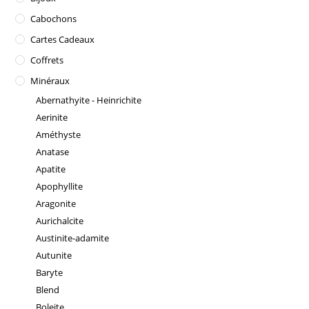
Cabochons
Cartes Cadeaux
Coffrets
Minéraux
Abernathyite - Heinrichite
Aerinite
Améthyste
Anatase
Apatite
Apophyllite
Aragonite
Aurichalcite
Austinite-adamite
Autunite
Baryte
Blend
Boleite