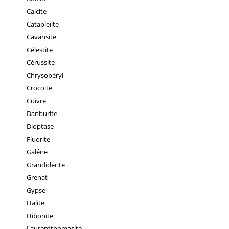
Calcite
Catapleiite
Cavansite
Célestite
Cérussite
Chrysobéryl
Crocoïte
Cuivre
Danburite
Dioptase
Fluorite
Galéne
Grandiderite
Grenat
Gypse
Halite
Hibonite
Laurentthomasite