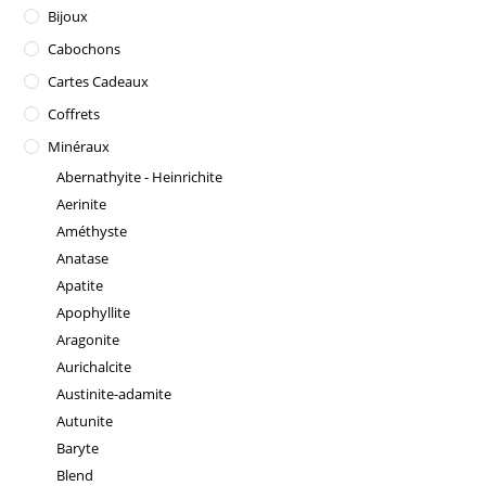
Bijoux
Cabochons
Cartes Cadeaux
Coffrets
Minéraux
Abernathyite - Heinrichite
Aerinite
Améthyste
Anatase
Apatite
Apophyllite
Aragonite
Aurichalcite
Austinite-adamite
Autunite
Baryte
Blend