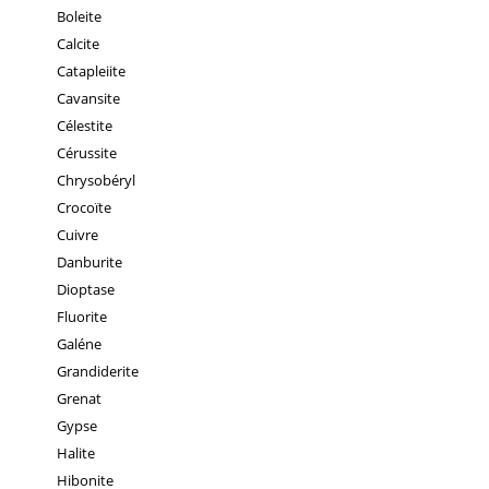
Boleite
Calcite
Catapleiite
Cavansite
Célestite
Cérussite
Chrysobéryl
Crocoïte
Cuivre
Danburite
Dioptase
Fluorite
Galéne
Grandiderite
Grenat
Gypse
Halite
Hibonite