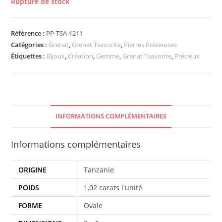
Rupture de stock
Référence :
PP-TSA-1211
Catégories :
Grenat
,
Grenat Tsavorite
,
Pierres Précieuses
Étiquettes :
Bijoux
,
Création
,
Gemme
,
Grenat Tsavorite
,
Précieux
INFORMATIONS COMPLÉMENTAIRES
Informations complémentaires
ORIGINE
Tanzanie
POIDS
1,02 carats l'unité
FORME
Ovale