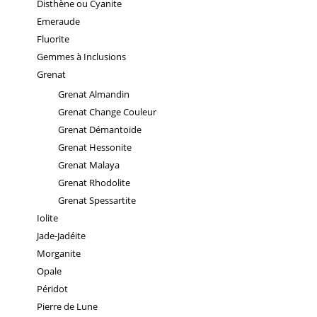
Disthène ou Cyanite
Emeraude
Fluorite
Gemmes à Inclusions
Grenat
Grenat Almandin
Grenat Change Couleur
Grenat Démantoïde
Grenat Hessonite
Grenat Malaya
Grenat Rhodolite
Grenat Spessartite
Iolite
Jade-Jadéite
Morganite
Opale
Péridot
Pierre de Lune